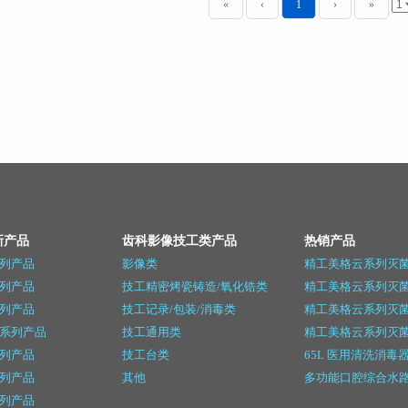
«
‹
1
›
»
新产品
齿科影像技工类产品
热销产品
列产品
影像类
精工美格云系列灭菌
列产品
技工精密烤瓷铸造/氧化锆类
精工美格云系列灭菌
列产品
技工记录/包装/消毒类
精工美格云系列灭菌
系列产品
技工通用类
精工美格云系列灭菌
列产品
技工台类
65L 医用清洗消毒
列产品
其他
多功能口腔综合水
列产品