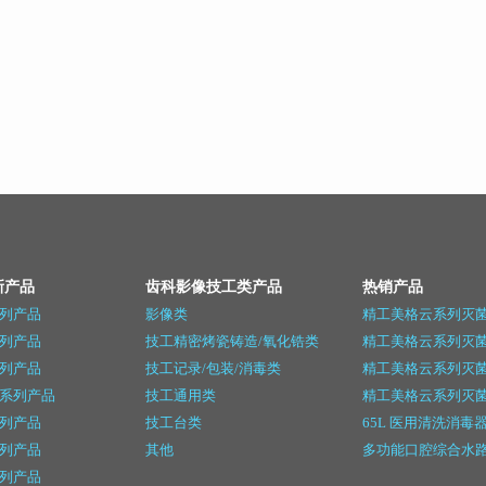
新产品
齿科影像技工类产品
热销产品
列产品
影像类
精工美格云系列灭菌
列产品
技工精密烤瓷铸造/氧化锆类
精工美格云系列灭菌
列产品
技工记录/包装/消毒类
精工美格云系列灭菌
系列产品
技工通用类
精工美格云系列灭菌
列产品
技工台类
65L 医用清洗消毒
列产品
其他
多功能口腔综合水
列产品